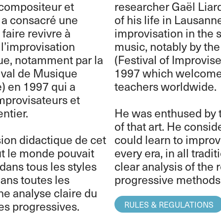
 compositeur et
researcher Gaël Liar
 a consacré une
of his life in Lausann
 faire revivre à
improvisation in the s
l’improvisation
music, notably by the
ue, notamment par la
(Festival of Improvis
ival de Musique
1997 which welcome
) en 1997 qui a
teachers worldwide.
mprovisateurs et
ntier.
He was enthused by 
of that art. He consi
ion didactique de cet
could learn to improv
out le monde pouvait
every era, in all tradi
dans tous les styles
clear analysis of the 
ans toutes les
progressive methods
ne analyse claire du
es progressives.
RULES & REGULATIONS