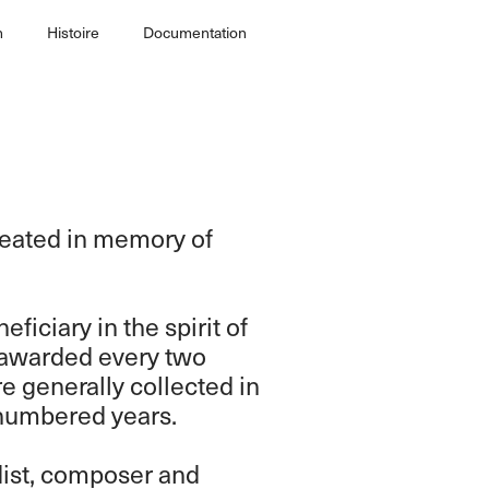
n
Histoire
Documentation
reated in memory of
neficiary in the spirit of
s awarded every two
re generally collected in
n-numbered years.
dist, composer and