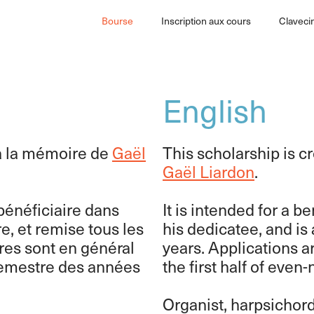
Bourse
Inscription aux cours
Claveci
English
à la mémoire de
Gaël
This scholarship is c
Gaël Liardon
.
 bénéficiaire dans
It is intended for a be
re, et remise tous les
his dedicatee, and i
res sont en général
years. Applications a
semestre des années
the first half of eve
Organist, harpsichor