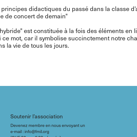
on: principes didactiques du passé dans la classe 
lle de concert de demain"
ybride" est constituée à la fois des éléments en lig
 ce mot, car il symbolise succinctement notre ch
 la vie de tous les jours.
Soutenir l’association
Devenez membre en nous envoyant un
e-mail : info@fmil.org