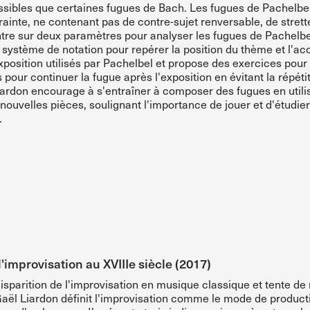
essibles que certaines fugues de Bach. Les fugues de Pachelbel
trainte, ne contenant pas de contre-sujet renversable, de stre
re sur deux paramètres pour analyser les fugues de Pachelbel 
 système de notation pour repérer la position du thème et l'
xposition utilisés par Pachelbel et propose des exercices pour 
s pour continuer la fugue après l'exposition en évitant la répétit
iardon encourage à s'entraîner à composer des fugues en util
 nouvelles pièces, soulignant l'importance de jouer et d'étudie
.
l'improvisation au XVIIIe siècle (2017)
 disparition de l'improvisation en musique classique et tente d
Gaël Liardon définit l'improvisation comme le mode de producti