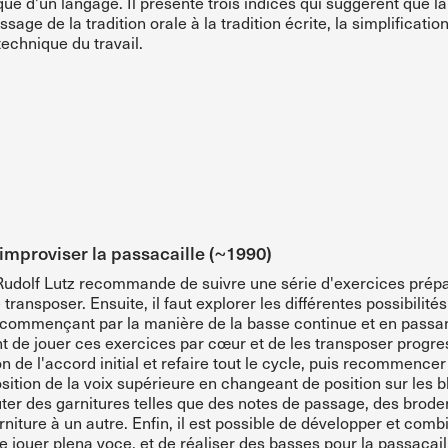
ue d'un langage. Il présente trois indices qui suggèrent que la 
age de la tradition orale à la tradition écrite, la simplificatio
technique du travail.
improviser la passacaille (~1990)
Rudolf Lutz recommande de suivre une série d'exercices prépara
ransposer. Ensuite, il faut explorer les différentes possibilité
en commençant par la manière de la basse continue et en passa
ant de jouer ces exercices par cœur et de les transposer progr
ion de l'accord initial et refaire tout le cycle, puis recommencer
sition de la voix supérieure en changeant de position sur les
ter des garnitures telles que des notes de passage, des broder
rniture à un autre. Enfin, il est possible de développer et com
de jouer plena voce, et de réaliser des basses pour la passacail